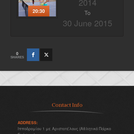
2014
20:30
To
30 June 2015
0
SHARES
Contact Info
ADDRESS:
Ιπποδρομίου 1 με Αριστοτέλους (Αθλητικό Πάρκο