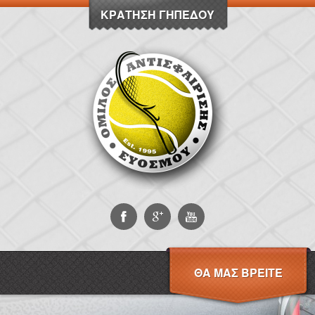
ΚΡΆΤΗΣΗ ΓΗΠΈΔΟΥ
ΘΑ ΜΑΣ ΒΡΕΊΤΕ