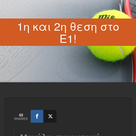
1η και 2η θεση στο
Ε1!
49
SHARES