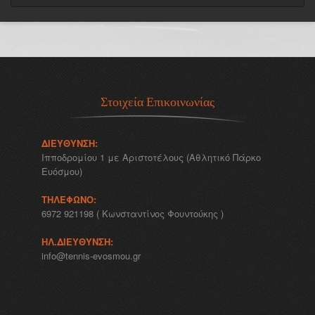
Στοιχεία Επικοινωνίας
ΔΙΕΎΘΥΝΣΗ:
Ιπποδρομίου 1 με Αριστοτέλους (Αθλητικό Πάρκο
Ευόσμου)
ΤΗΛΈΦΩΝΟ:
6972 921198 ( Κωνσταντίνος Φουντούκης )
ΗΛ.ΔΙΕΎΘΥΝΣΗ:
info@tennis-evosmou.gr