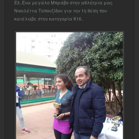
Ε3..Ένα μεγάλο Μπράβο στην αθλήτρια μας
Νικολέττα Τοπουζίδου για την 1η θέση που
κατέλαβε στην κατηγορία Κ16..