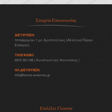
Στοιχεία Επικοινωνίας
ΔΙΕΎΘΥΝΣΗ:
Ιπποδρομίου 1 με Αριστοτέλους (Αθλητικό Πάρκο
Ευόσμου)
ΤΗΛΈΦΩΝΟ:
6972 921198 ( Κωνσταντίνος Φουντούκης )
ΗΛ.ΔΙΕΎΘΥΝΣΗ:
info@tennis-evosmou.gr
Επιλέξτε Γλώσσα