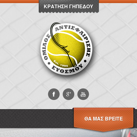
ΚΡΆΤΗΣΗ ΓΗΠΈΔΟΥ
ΘΑ ΜΑΣ ΒΡΕΊΤΕ