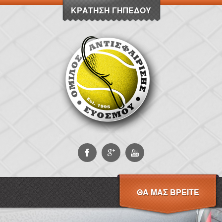
ΚΡΆΤΗΣΗ ΓΗΠΈΔΟΥ
ΘΑ ΜΑΣ ΒΡΕΊΤΕ