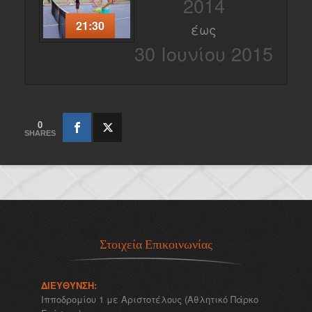
2014
21:30
έως
30 Ιουνίου 2015
0
SHARES
Στοιχεία Επικοινωνίας
ΔΙΕΎΘΥΝΣΗ:
Ιπποδρομίου 1 με Αριστοτέλους (Αθλητικό Πάρκο