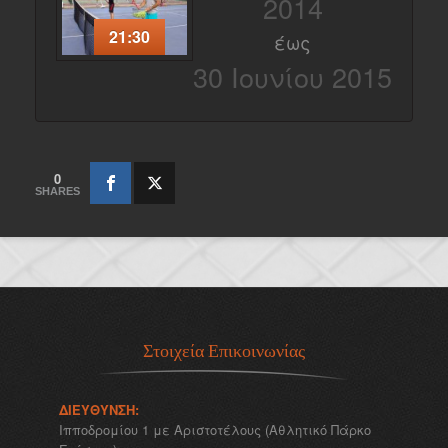
2014
21:30
έως
30 Ιουνίου 2015
0
SHARES
Στοιχεία Επικοινωνίας
ΔΙΕΎΘΥΝΣΗ:
Ιπποδρομίου 1 με Αριστοτέλους (Αθλητικό Πάρκο