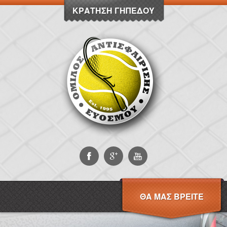
ΚΡΆΤΗΣΗ ΓΗΠΈΔΟΥ
ΘΑ ΜΑΣ ΒΡΕΊΤΕ