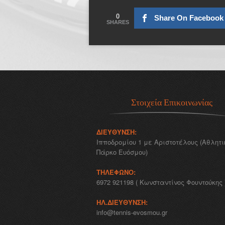
0
Share On Facebook
SHARES
Στοιχεία Επικοινωνίας
ΔΙΕΎΘΥΝΣΗ:
Ιπποδρομίου 1 με Αριστοτέλους (Αθλητι
Πάρκο Ευόσμου)
ΤΗΛΈΦΩΝΟ:
6972 921198 ( Κωνσταντίνος Φουντούκης 
ΗΛ.ΔΙΕΎΘΥΝΣΗ:
info@tennis-evosmou.gr