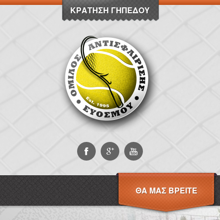
ΚΡΆΤΗΣΗ ΓΗΠΈΔΟΥ
ΘΑ ΜΑΣ ΒΡΕΊΤΕ