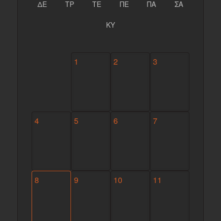
ΔΕ
ΤΡ
ΤΕ
ΠΕ
ΠΑ
ΣΑ
ΚΥ
1
2
3
4
5
6
7
8
9
10
11