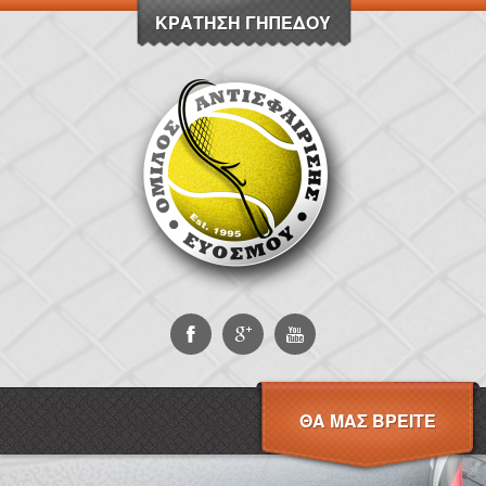
ΚΡΆΤΗΣΗ ΓΗΠΈΔΟΥ
ΘΑ ΜΑΣ ΒΡΕΊΤΕ